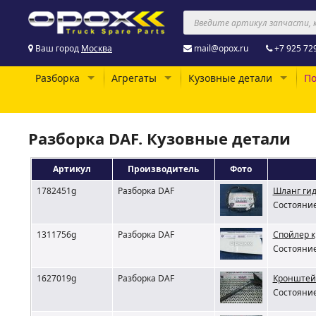
Ваш город
Москва
mail@opox.ru
+7 925 72
Разборка
Агрегаты
Кузовные детали
По
Разборка DAF. Кузовные детали
Артикул
Производитель
Фото
1782451g
Разборка DAF
Шланг гид
Состояние
1311756g
Разборка DAF
Спойлер к
Состояние
1627019g
Разборка DAF
Кронштей
Состояние