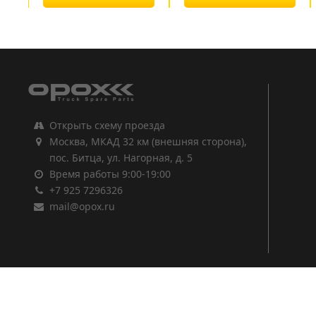
1
2
3
Открыть схему проезда
Москва, МКАД 32 км (внешняя сторона),
пос. Битца, ул. Нагорная, д. 5
Время работы 9:00-19:00
+7 925 7296326
mail@opox.ru