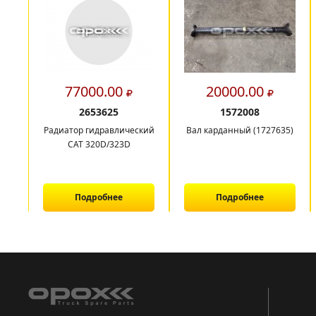
77000.00
20000.00
2653625
1572008
Радиатор гидравлический
Вал карданный (1727635)
CAT 320D/323D
Подробнее
Подробнее
1
2
3