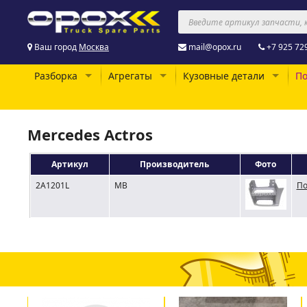
Ваш город
Москва
mail@opox.ru
+7 925 72
Разборка
Агрегаты
Кузовные детали
По
Mercedes Actros
Артикул
Производитель
Фото
2A1201L
MB
По