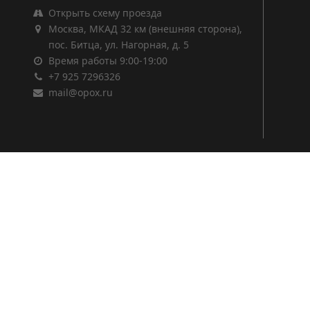
Открыть схему проезда
Москва, МКАД 32 км (внешняя сторона),
пос. Битца, ул. Нагорная, д. 5
Время работы 9:00-19:00
+7 925 7296326
mail@opox.ru