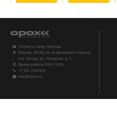
1
2
3
Открыть схему проезда
Москва, МКАД 32 км (внешняя сторона),
пос. Битца, ул. Нагорная, д. 5
Время работы 9:00-19:00
+7 925 7296326
mail@opox.ru