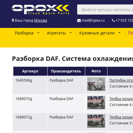
Ваш город
Москва
mail@opox.ru
+7 925 72
Разборка
Агрегаты
Кузовные детали
По
Разборка DAF. Система охлаждени
Артикул
Производитель
Фото
1645506g
Разборка DAF
Патрубок от
Состояние 4 
1689072g
Разборка DAF
Трубка охла
Состояние 4 
1689072g
Разборка DAF
Трубка охлаж
Состояние 3 