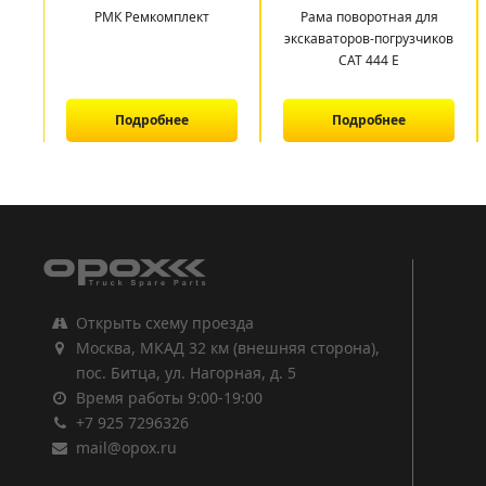
РМК Ремкомплект
Рама поворотная для
экскаваторов-погрузчиков
САТ 444 E
Подробнее
Подробнее
1
2
3
Открыть схему проезда
Москва, МКАД 32 км (внешняя сторона),
пос. Битца, ул. Нагорная, д. 5
Время работы 9:00-19:00
+7 925 7296326
mail@opox.ru