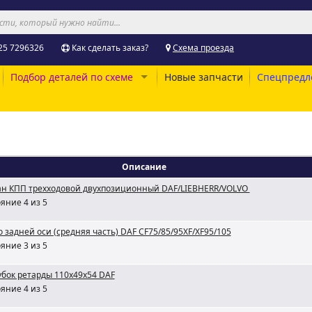
25 7296326
Как сделать заказ?
Схема проезда
Подбор деталей по схеме
Новые запчасти
Спецпредл
Описание
ан КПП трехходовой двухпозиционный DAF/LIEBHERR/VOLVO
яние 4 из 5
 задней оси (средняя часть) DAF CF75/85/95XF/XF95/105
яние 3 из 5
бок ретарды 110x49x54 DAF
яние 4 из 5