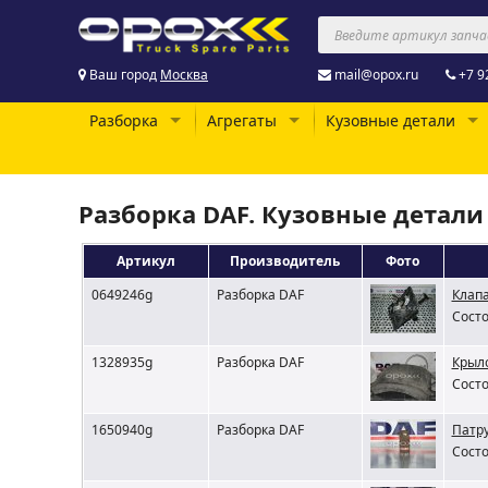
Ваш город
Москва
mail@opox.ru
+7 9
Разборка
Агрегаты
Кузовные детали
Разборка DAF. Кузовные детали
Артикул
Производитель
Фото
0649246g
Разборка DAF
Клап
Состо
1328935g
Разборка DAF
Крыло
Состо
1650940g
Разборка DAF
Патру
Состо