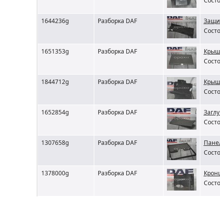
Состо
1644236g
Разборка DAF
Защи
Состо
1651353g
Разборка DAF
Крыш
Состо
1844712g
Разборка DAF
Крыш
Состо
1652854g
Разборка DAF
Загл
Состо
1307658g
Разборка DAF
Пане
Состо
1378000g
Разборка DAF
Крон
Состо