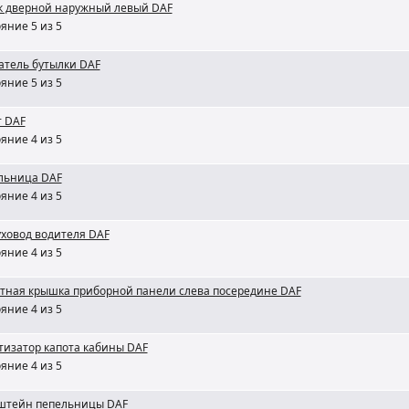
к дверной наружный левый DAF
яние 5 из 5
атель бутылки DAF
яние 5 из 5
т DAF
яние 4 из 5
льница DAF
яние 4 из 5
ховод водителя DAF
яние 4 из 5
тная крышка приборной панели слева посередине DAF
яние 4 из 5
тизатор капота кабины DAF
яние 4 из 5
штейн пепельницы DAF