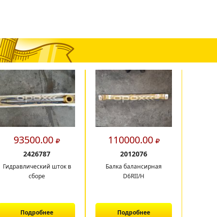
93500.00
110000.00
4
2426787
2012076
Гидравлический шток в
Балка балансирная
Сек
сборе
D6RII/H
охла
б
Подробнее
Подробнее