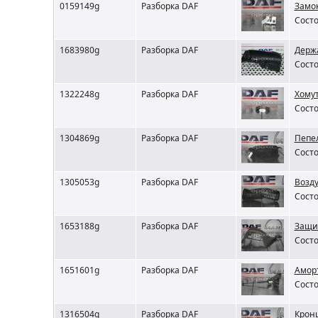
0159149g
Разборка DAF
Замо
Состо
1683980g
Разборка DAF
Держ
Состо
1322248g
Разборка DAF
Хому
Состо
1304869g
Разборка DAF
Пепе
Состо
1305053g
Разборка DAF
Возду
Состо
1653188g
Разборка DAF
Защи
Состо
1651601g
Разборка DAF
Амор
Состо
1316504g
Разборка DAF
Крон