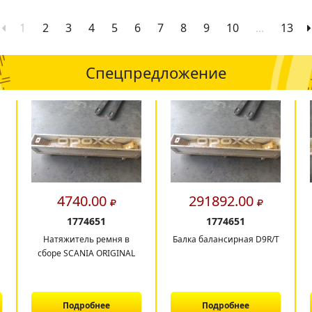
1
2
3
4
5
6
7
8
9
10
...
13
Спецпредложение
4740.00
291892.00
1774651
1774651
Натяжитель ремня в
Балка балансирная D9R/T
сборе SCANIA ORIGINAL
Подробнее
Подробнее