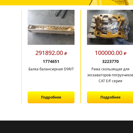
291892.00
100000.00
1774651
3223770
Балка балансирная D9R/T
Рама скользящая для
экскаваторов-погрузчико
CAT E/F серия
Подробнее
Подробнее
1
2
3