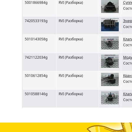
5001866984g
RVI (Разборка)
Супп
Сост
7420533193g
RVI (Разборка)
Энер
Сост
5010143058g
RVI (Разборка)
Клап
Сост
7421122034g
RVI (Разборка)
Моду
Сост
5010612854g
RVI (Разборка)
Кран
Сост
5010588146g
RVI (Разборка)
Клап
Сост