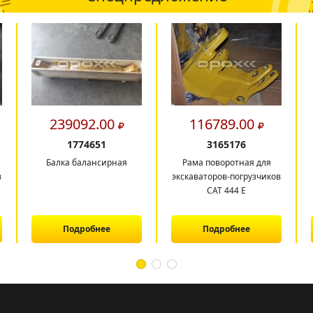
239092.00
116789.00
1774651
3165176
Балка балансирная
Рама поворотная для
в
экскаваторов-погрузчиков
САТ 444 E
Подробнее
Подробнее