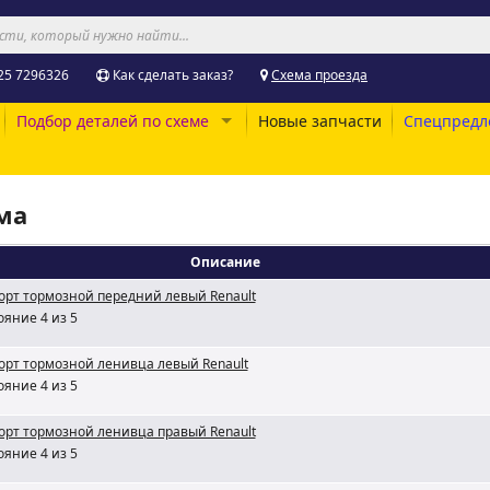
25 7296326
Как сделать заказ?
Схема проезда
Подбор деталей по схеме
Новые запчасти
Спецпредл
ма
Описание
орт тормозной передний левый Renault
ояние 4 из 5
орт тормозной ленивца левый Renault
ояние 4 из 5
орт тормозной ленивца правый Renault
ояние 4 из 5