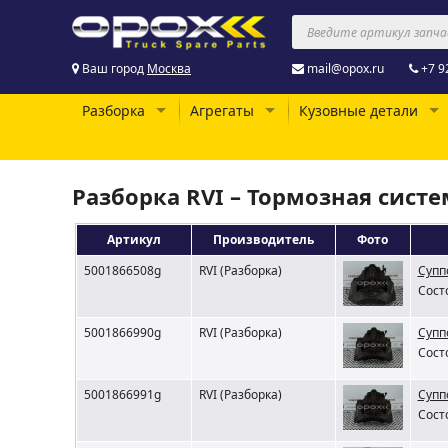
Ваш город
Москва
mail@opox.ru
+7 9
Разборка
Агрегаты
Кузовные детали
Разборка RVI – Тормозная систе
Артикул
Производитель
Фото
5001866508g
RVI (Разборка)
Супп
Сост
5001866990g
RVI (Разборка)
Супп
Сост
5001866991g
RVI (Разборка)
Супп
Сост