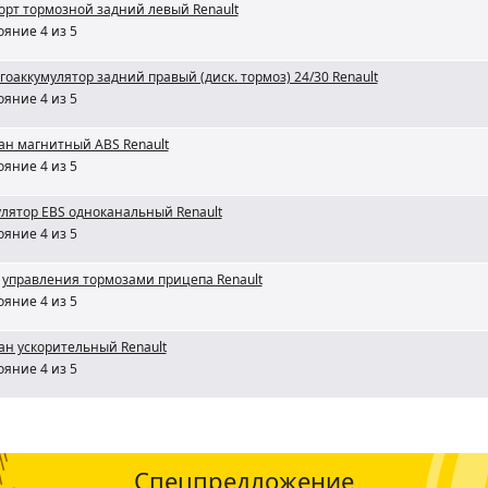
орт тормозной задний левый Renault
ояние 4 из 5
гоаккумулятор задний правый (диск. тормоз) 24/30 Renault
ояние 4 из 5
ан магнитный ABS Renault
ояние 4 из 5
лятор EBS одноканальный Renault
ояние 4 из 5
 управления тормозами прицепа Renault
ояние 4 из 5
ан ускорительный Renault
ояние 4 из 5
Спецпредложение