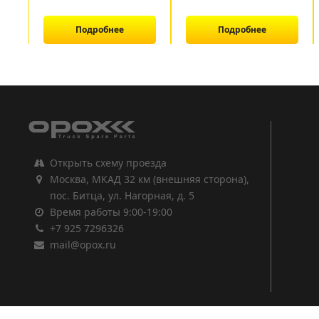
Подробнее
Подробнее
1
2
3
Открыть схему проезда
Москва, МКАД 32 км (внешняя сторона),
пос. Битца, ул. Нагорная, д. 5
Время работы 9:00-19:00
+7 925 7296326
mail@opox.ru