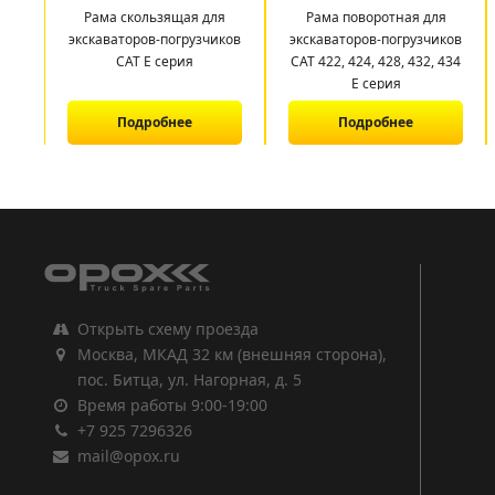
Рама скользящая для
Рама поворотная для
экскаваторов-погрузчиков
экскаваторов-погрузчиков
CAT E серия
CAT 422, 424, 428, 432, 434
E серия
Подробнее
Подробнее
1
2
3
Открыть схему проезда
Москва, МКАД 32 км (внешняя сторона),
пос. Битца, ул. Нагорная, д. 5
Время работы 9:00-19:00
+7 925 7296326
mail@opox.ru