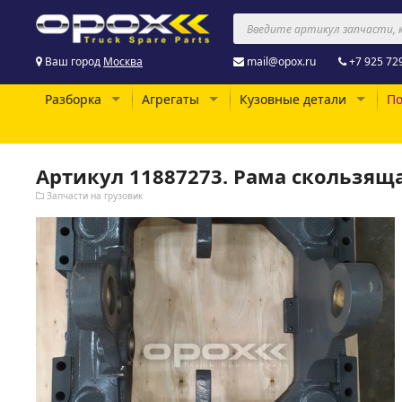
Ваш город
Москва
mail@opox.ru
+7 925 72
Разборка
Агрегаты
Кузовные детали
По
Артикул 11887273. Рама скользяща
Запчасти на грузовик