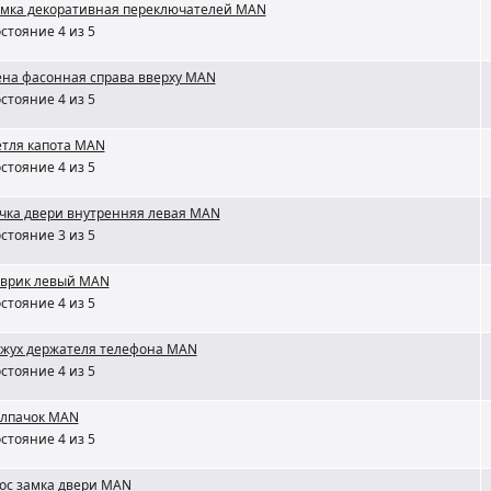
мка декоративная переключателей MAN
стояние 4 из 5
на фасонная справа вверху MAN
стояние 4 из 5
тля капота MAN
стояние 4 из 5
чка двери внутренняя левая MAN
стояние 3 из 5
врик левый MAN
стояние 4 из 5
жух держателя телефона MAN
стояние 4 из 5
лпачок MAN
стояние 4 из 5
ос замка двери MAN