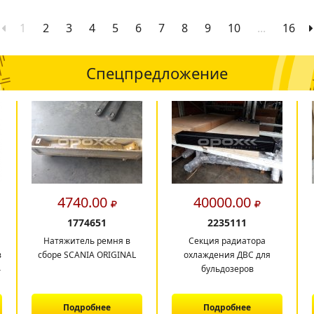
1
2
3
4
5
6
7
8
9
10
...
16
Спецпредложение
4740.00
40000.00
1774651
2235111
Натяжитель ремня в
Секция радиатора
в
сборе SCANIA ORIGINAL
охлаждения ДВС для
4
бульдозеров
Подробнее
Подробнее