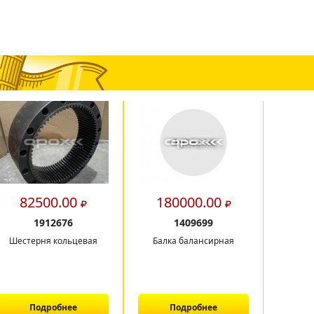
82500.00
180000.00
23
1912676
1409699
Шестерня кольцевая
Балка балансирная
Балк
Подробнее
Подробнее