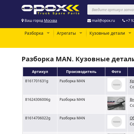
Ваш город
Москва
mail@opox.ru
+7 9
Разборка
Агрегаты
Кузовные детали
Разборка MAN. Кузовные детал
Артикул
Производитель
Фото
8161701631g
Разборка MAN
Кр
Со
81624306006g
Разборка MAN
Вн
Со
81614706022g
Разборка MAN
Об
Со