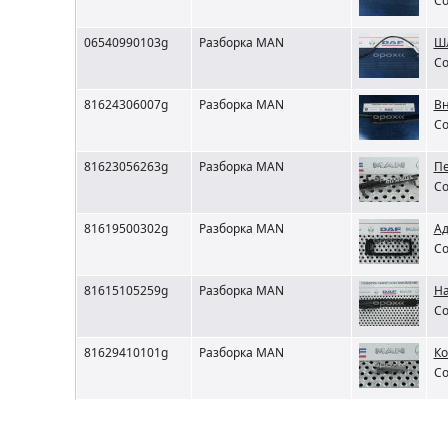
Со
06540990103g
Разборка MAN
Шл
Со
81624306007g
Разборка MAN
Вн
Со
81623056263g
Разборка MAN
Пе
Со
81619500302g
Разборка MAN
А
Со
81615105259g
Разборка MAN
На
Со
81629410101g
Разборка MAN
Ко
Со