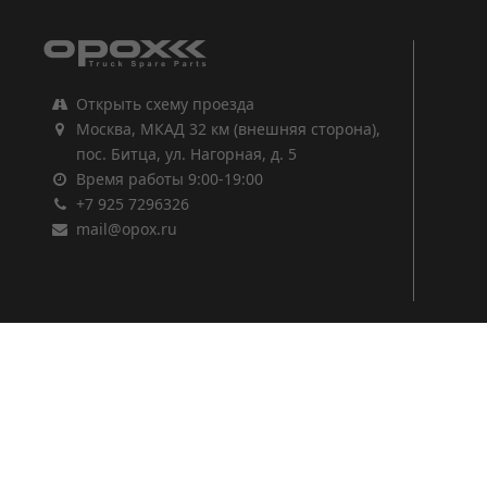
Открыть схему проезда
Москва, МКАД 32 км (внешняя сторона),
пос. Битца, ул. Нагорная, д. 5
Время работы 9:00-19:00
+7 925 7296326
mail@opox.ru