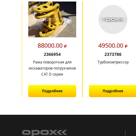
88000.00
49500.00
2366954
2373786
Рама поворотная для
Турбокомпрессор
экскаваторов-погрузчиков
CAT D серия
Подробнее
Подробнее
1
2
3