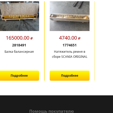
165000.00
4740.00
9
2818491
1774651
Балка балансирная
Натяжитель ремня в
Радиа
сборе SCANIA ORIGINAL
Подробнее
Подробнее
Помощь покупателю