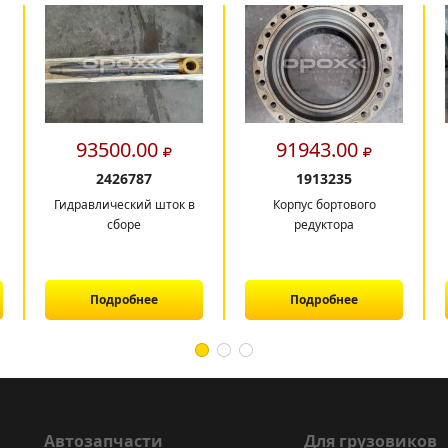
93500.00
91943.00
2426787
1913235
Гидравлический шток в
Корпус бортового
сборе
редуктора
Подробнее
Подробнее
Автозапчасти
Для грузовиков