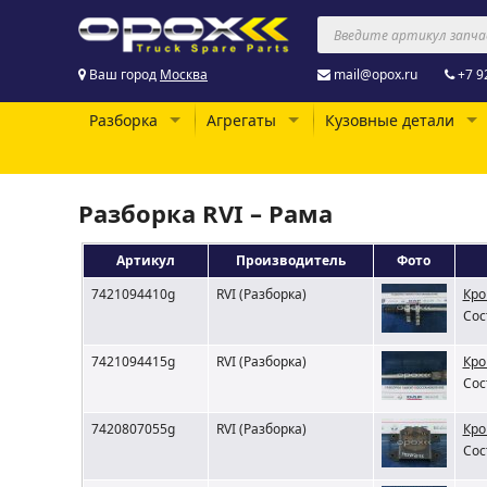
Ваш город
Москва
mail@opox.ru
+7 9
Разборка
Агрегаты
Кузовные детали
Разборка RVI – Рама
Артикул
Производитель
Фото
7421094410g
RVI (Разборка)
Кро
Сос
7421094415g
RVI (Разборка)
Кро
Сос
7420807055g
RVI (Разборка)
Кро
Сос