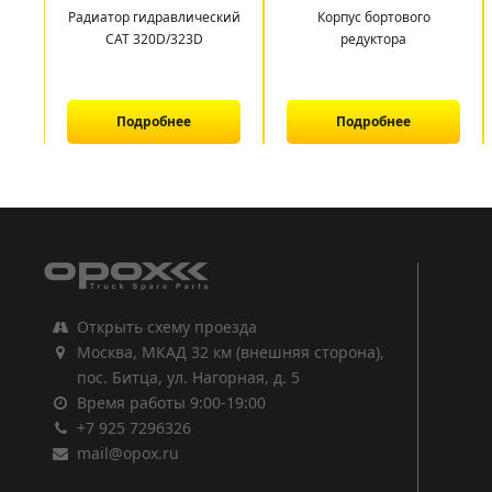
Радиатор гидравлический
Корпус бортового
CAT 320D/323D
редуктора
Подробнее
Подробнее
1
2
3
Открыть схему проезда
Москва, МКАД 32 км (внешняя сторона),
пос. Битца, ул. Нагорная, д. 5
Время работы 9:00-19:00
+7 925 7296326
mail@opox.ru