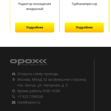
Радиатор охлаждения
Турбокомпрессор
воздушный
Подробнее
Подробнее
1
2
3
Открыть схему проезда
Москва, МКАД 32 км (внешняя сторона),
пос. Битца, ул. Нагорная, д. 5
Время работы 9:00-19:00
+7 925 7296326
mail@opox.ru