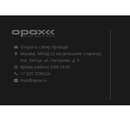
1
2
3
Открыть схему проезда
Москва, МКАД 32 км (внешняя сторона),
пос. Битца, ул. Нагорная, д. 5
Время работы 9:00-19:00
+7 925 7296326
mail@opox.ru