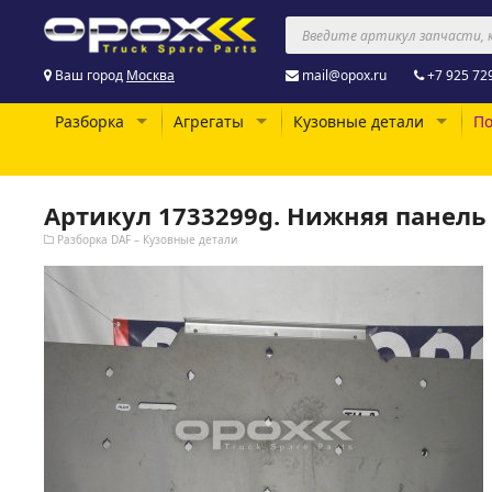
Ваш город
Москва
mail@opox.ru
+7 925 72
Разборка
Агрегаты
Кузовные детали
По
Артикул 1733299g. Нижняя панель
Разборка DAF – Кузовные детали