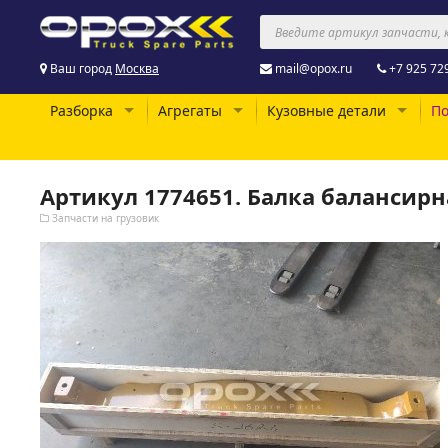
Ваш город
Москва
mail@opox.ru
+7 925 72
Разборка
Агрегаты
Кузовные детали
По
Артикул 1774651. Балка балансирн
Запчасти на грузовик