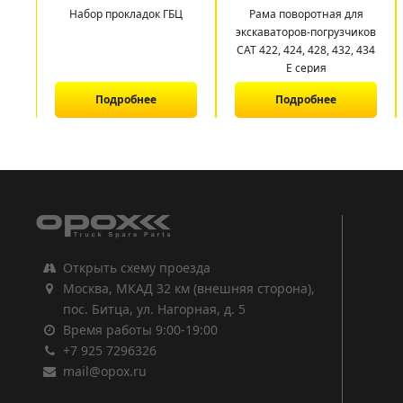
Набор прокладок ГБЦ
Рама поворотная для
экскаваторов-погрузчиков
CAT 422, 424, 428, 432, 434
E серия
Подробнее
Подробнее
1
2
3
Открыть схему проезда
Москва, МКАД 32 км (внешняя сторона),
пос. Битца, ул. Нагорная, д. 5
Время работы 9:00-19:00
+7 925 7296326
mail@opox.ru