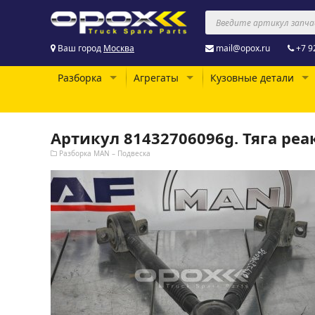
Ваш город
Москва
mail@opox.ru
+7 9
Разборка
Агрегаты
Кузовные детали
Артикул 81432706096g. Тяга реа
Разборка MAN – Подвеска