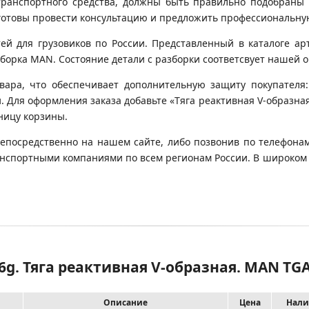
транспортного средства, должны быть правильно подобраны 
готовы провести консультацию и предложить профессиональну
 для грузовиков по России. Представленный в каталоге арт
орка MAN. Состояние детали с разборки соответсвует нашей оц
вара, что обеспечивает дополнительную защиту покупателя:
и. Для оформления заказа добавьте «Тяга реактивная V-образна
аницу корзины.
непосредственно на нашем сайте, либо позвонив по телефонам
транспортными компаниями по всем регионам России. В широком
g. Тяга реактивная V-образная. MAN TGA
Описание
Цена
Нали