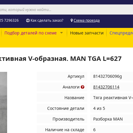
25 7296326
Как сделать заказ?
Схема проезда
Подбор деталей по схеме
Новые запчасти
Спецпредл
ктивная V-образная. MAN TGA L=627
Артикул
81432706096g
Аналоги
81432706114
Название
Тяга реактивная V
Состояние детали
4 из 5
Производитель
Разборка MAN
Наличие на складе
6