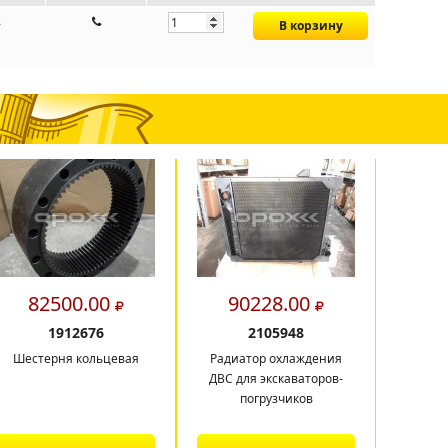
В корзину
82500.00
90228.00
7
1912676
2105948
Шестерня кольцевая
Радиатор охлаждения
Форс
ДВС для экскаваторов-
387942
погрузчиков