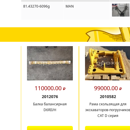
81.43270-6096g
MAN
110000.00
99000.00
2012076
2010582
Балка балансирная
Рама скользящая для
D6RII/H
экскаваторов-погрузчико
CAT D серия