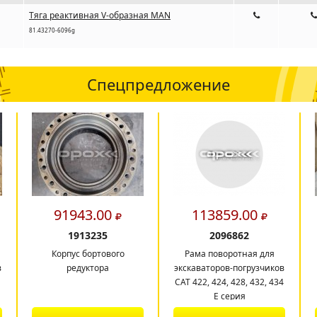
Тяга реактивная V-образная MAN
81.43270-6096g
Спецпредложение
91943.00
113859.00
1913235
2096862
Корпус бортового
Рама поворотная для
в
редуктора
экскаваторов-погрузчиков
CAT 422, 424, 428, 432, 434
E серия