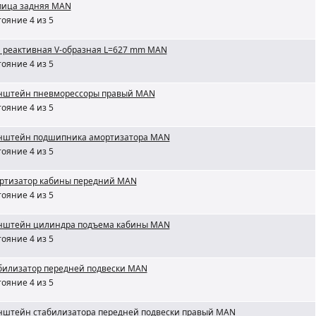
пица задняя MAN
ояние 4 из 5
а реактивная V-образная L=627 mm MAN
ояние 4 из 5
нштейн пневморессоры правый MAN
ояние 4 из 5
нштейн подшипника амортизатора MAN
ояние 4 из 5
ртизатор кабины передний MAN
ояние 4 из 5
нштейн цилиндра подъема кабины MAN
ояние 4 из 5
билизатор передней подвески MAN
ояние 4 из 5
нштейн стабилизатора передней подвески правый MAN