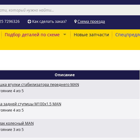
25 7296326
Как сделать заказ?
Схема проезда
Подбор деталей по схеме
Новые запчасти
Спецпредл
Описание
шка втулки стабилизатора переднего MAN
ояние 4 из 5
ка задней ступицы М100х1.5 MAN
ояние 4 из 5
пак колесный MAN
ояние 3 из 5