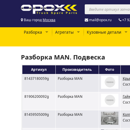
Ваш город
Москва
mail@opox.ru
+7 9
Разборка
Агрегаты
Кузовные детали
Разборка MAN. Подвеска
Артикул
Производитель
Фото
81437180059g
Разборка MAN
Кры
Сост
81906200092g
Разборка MAN
Гай
Сост
81459505009g
Разборка MAN
Кол
Сост