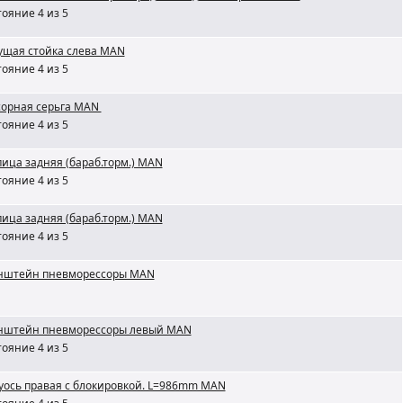
ояние 4 из 5
ущая стойка слева MAN
ояние 4 из 5
сорная серьга MAN
ояние 4 из 5
пица задняя (бараб.торм.) MAN
ояние 4 из 5
пица задняя (бараб.торм.) MAN
ояние 4 из 5
нштейн пневморессоры MAN
нштейн пневморессоры левый MAN
ояние 4 из 5
уось правая с блокировкой. L=986mm MAN