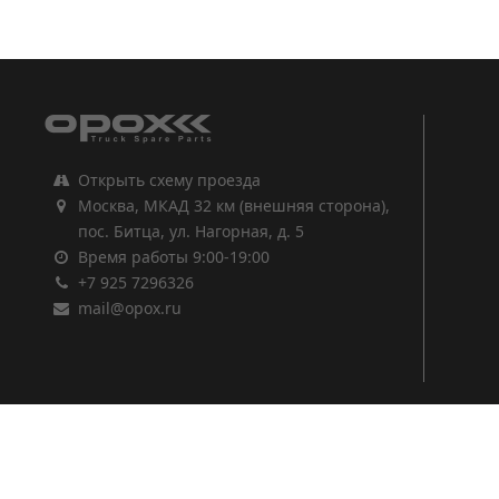
1
2
3
Открыть схему проезда
Москва, МКАД 32 км (внешняя сторона),
пос. Битца, ул. Нагорная, д. 5
Время работы 9:00-19:00
+7 925 7296326
mail@opox.ru