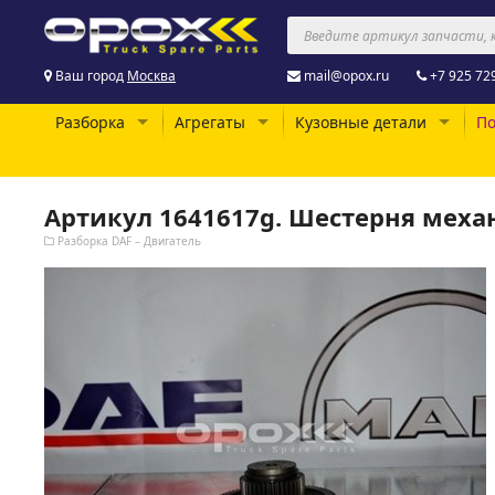
Ваш город
Москва
mail@opox.ru
+7 925 72
Разборка
Агрегаты
Кузовные детали
По
Артикул 1641617g. Шестерня меха
Разборка DAF – Двигатель