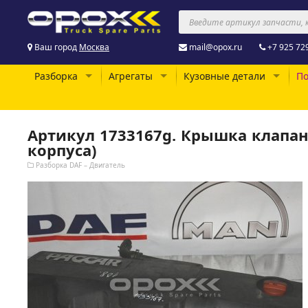
Ваш город
Москва
mail@opox.ru
+7 925 72
Разборка
Агрегаты
Кузовные детали
По
Артикул 1733167g. Крышка клапан
корпуса)
Разборка DAF – Двигатель