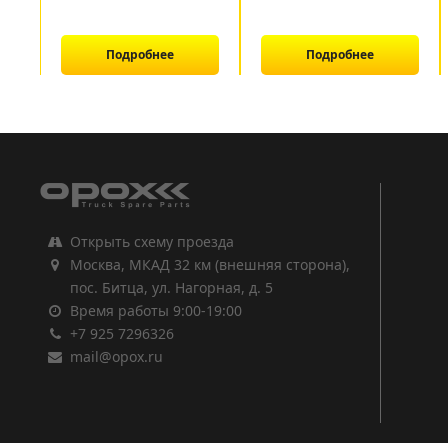
Подробнее
Подробнее
1
2
3
Открыть схему проезда
Москва, МКАД 32 км (внешняя сторона),
пос. Битца, ул. Нагорная, д. 5
Время работы 9:00-19:00
+7 925 7296326
mail@opox.ru