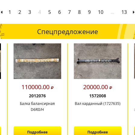
1
2
3
4
5
6
7
8
9
10
...
13
Спецпредложение
110000.00
20000.00
2012076
1572008
Балка балансирная
Вал карданный (1727635)
D6RII/H
Подробнее
Подробнее