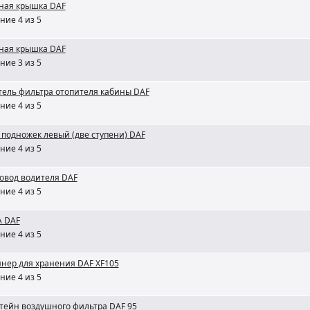
ная крышка DAF
ние 4 из 5
ная крышка DAF
ние 3 из 5
ель фильтра отопителя кабины DAF
ние 4 из 5
 подножек левый (две ступени) DAF
ние 4 из 5
овод водителя DAF
ние 4 из 5
A DAF
ние 4 из 5
нер для хранения DAF XF105
ние 4 из 5
ейн воздушного фильтра DAF 95