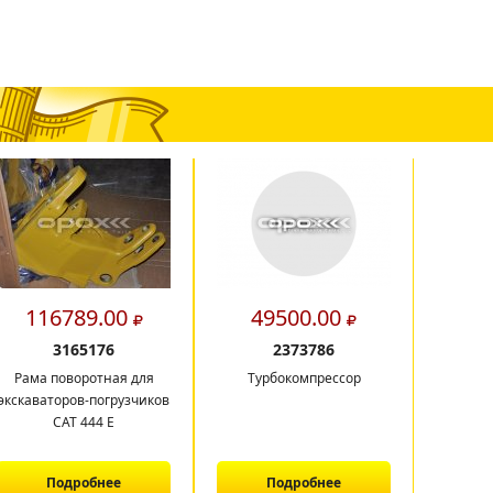
116789.00
49500.00
2
3165176
2373786
Рама поворотная для
Турбокомпрессор
экскаваторов-погрузчиков
САТ 444 E
Подробнее
Подробнее