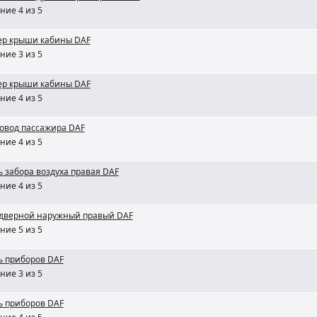
ние 4 из 5
ер крыши кабины DAF
ние 3 из 5
ер крыши кабины DAF
ние 4 из 5
овод пассажира DAF
ние 4 из 5
 забора воздуха правая DAF
ние 4 из 5
 дверной наружный правый DAF
ние 5 из 5
 приборов DAF
ние 3 из 5
 приборов DAF