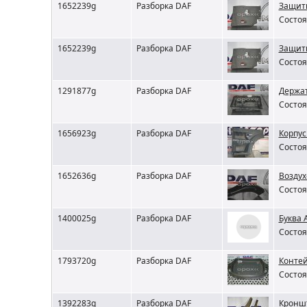
1652239g
Разборка DAF
Защит
Состоя
1652239g
Разборка DAF
Защит
Состоя
1291877g
Разборка DAF
Держат
Состоя
1656923g
Разборка DAF
Корпус
Состоя
1652636g
Разборка DAF
Воздух
Состоя
1400025g
Разборка DAF
Буква 
Состоя
1793720g
Разборка DAF
Контей
Состоя
1392283g
Разборка DAF
Кроншт