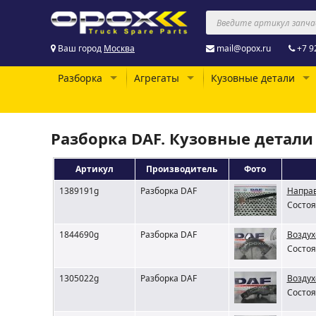
Ваш город
Москва
mail@opox.ru
+7 9
Разборка
Агрегаты
Кузовные детали
Разборка DAF. Кузовные детали
Артикул
Производитель
Фото
1389191g
Разборка DAF
Напра
Состоя
1844690g
Разборка DAF
Воздух
Состоя
1305022g
Разборка DAF
Воздух
Состоя