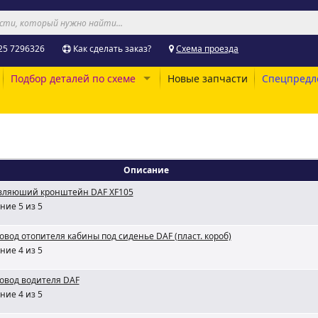
25 7296326
Как сделать заказ?
Схема проезда
Подбор деталей по схеме
Новые запчасти
Спецпредл
Описание
вляюший кронштейн DAF XF105
ние 5 из 5
овод отопителя кабины под сиденье DAF (пласт. короб)
ние 4 из 5
овод водителя DAF
ние 4 из 5