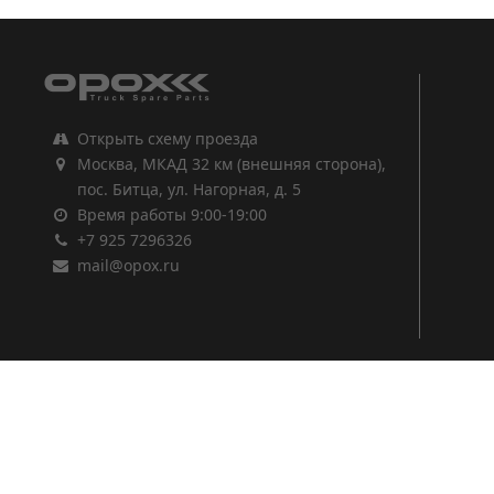
Открыть схему проезда
Москва, МКАД 32 км (внешняя сторона),
пос. Битца, ул. Нагорная, д. 5
Время работы 9:00-19:00
+7 925 7296326
mail@opox.ru