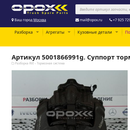
Ваш город
Москва
mail@opox.ru
+7 925 72
Разборка
Агрегаты
Кузовные детали
По
Артикул 5001866991g. Суппорт то
Разборка RVI – Тормозная система