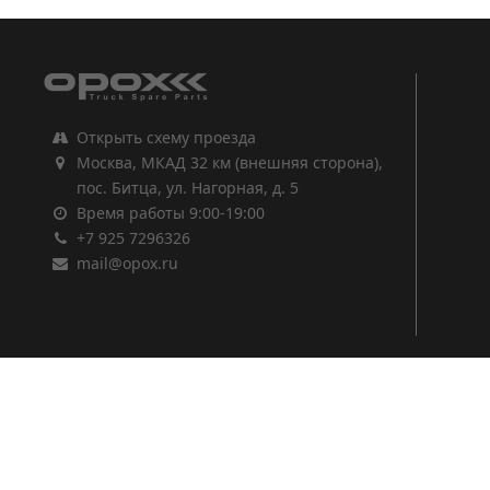
Открыть схему проезда
Москва, МКАД 32 км (внешняя сторона),
пос. Битца, ул. Нагорная, д. 5
Время работы 9:00-19:00
+7 925 7296326
mail@opox.ru