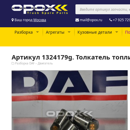
Ваш город
Москва
mail@opox.ru
+7 925 72
Разборка
Агрегаты
Кузовные детали
По
Артикул 1324179g. Толкатель топли
Разборка DAF – Двигатель