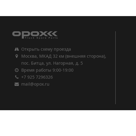
1
2
3
Открыть схему проезда
Москва, МКАД 32 км (внешняя сторона),
пос. Битца, ул. Нагорная, д. 5
Время работы 9:00-19:00
+7 925 7296326
mail@opox.ru