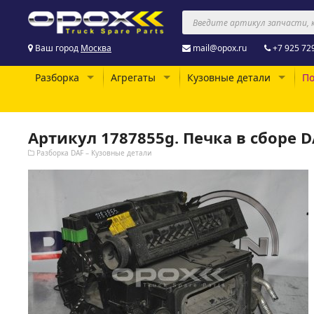
Ваш город
Москва
mail@opox.ru
+7 925 72
Разборка
Агрегаты
Кузовные детали
По
Артикул 1787855g. Печка в сборе D
Разборка DAF – Кузовные детали