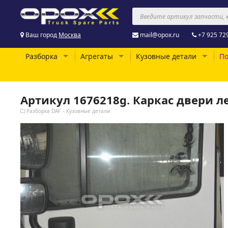
Ваш город
Москва
mail@opox.ru
+7 925 72
Разборка
Агрегаты
Кузовные детали
По
Артикул 1676218g. Каркас двери л
Разборка DAF – Кузовные детали