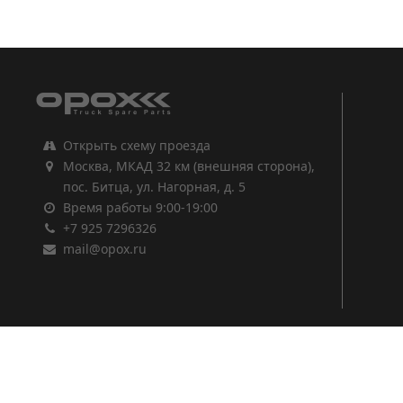
1
2
3
Открыть схему проезда
Москва, МКАД 32 км (внешняя сторона),
пос. Битца, ул. Нагорная, д. 5
Время работы 9:00-19:00
+7 925 7296326
mail@opox.ru