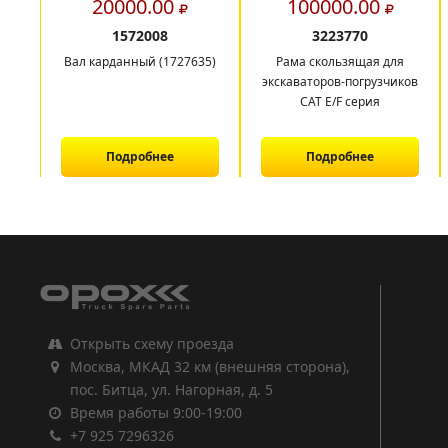
20000.00
100000.00
1572008
3223770
Вал карданный (1727635)
Рама скользящая для
экскаваторов-погрузчиков
CAT E/F серия
Подробнее
Подробнее
1
2
3
Открыть схему проезда
Москва, МКАД 32 км (внешняя сторона),
пос. Битца, ул. Нагорная, д. 5
Время работы 9:00-19:00
+7 925 7296326