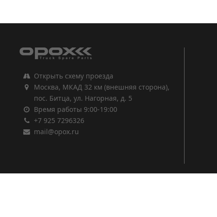
1
2
3
Открыть схему проезда
Москва, МКАД 32 км (внешняя сторона),
пос. Битца, ул. Нагорная, д. 5
Время работы 9:00-19:00
+7 925 7296326
mail@opox.ru