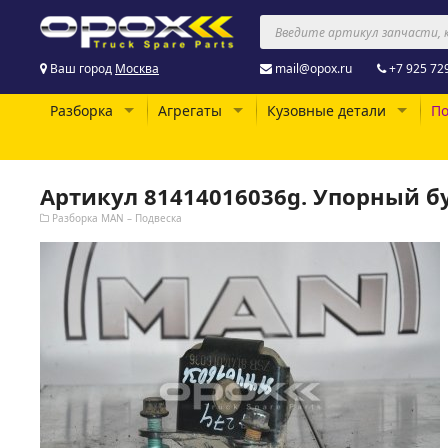
Ваш город
Москва
mail@opox.ru
+7 925 72
Разборка
Агрегаты
Кузовные детали
По
Артикул 81414016036g. Упорный 
Разборка MAN – Подвеска