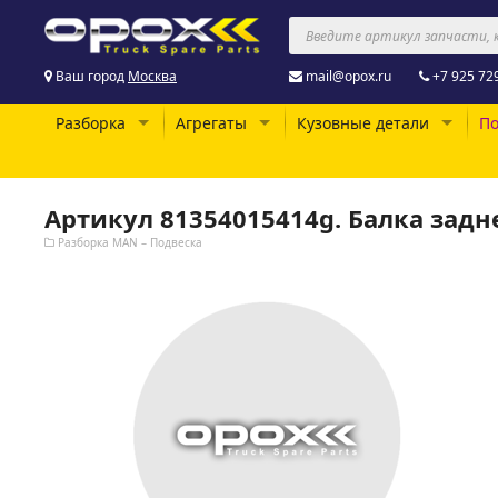
Ваш город
Москва
mail@opox.ru
+7 925 72
Разборка
Агрегаты
Кузовные детали
По
Артикул 81354015414g. Балка задн
Разборка MAN – Подвеска