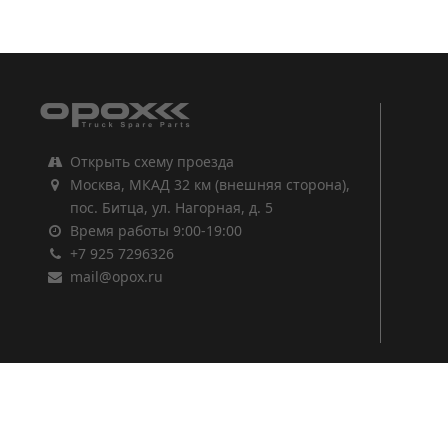
1
2
3
Открыть схему проезда
Москва, МКАД 32 км (внешняя сторона),
пос. Битца, ул. Нагорная, д. 5
Время работы 9:00-19:00
+7 925 7296326
mail@opox.ru