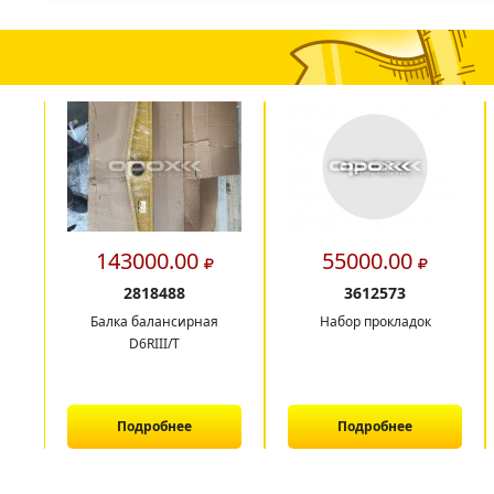
143000.00
55000.00
2818488
3612573
Балка балансирная
Набор прокладок
D6RIII/T
Подробнее
Подробнее
1
2
3