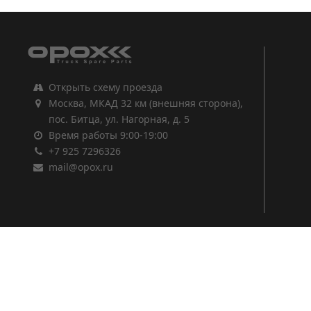
Открыть схему проезда
Москва, МКАД 32 км (внешняя сторона),
пос. Битца, ул. Нагорная, д. 5
Время работы 9:00-19:00
+7 925 7296326
mail@opox.ru