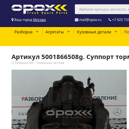
Ваш город
Москва
mail@opox.ru
+7 925 72
Разборка
Агрегаты
Кузовные детали
По
Артикул 5001866508g. Суппорт то
Разборка RVI – Тормозная система