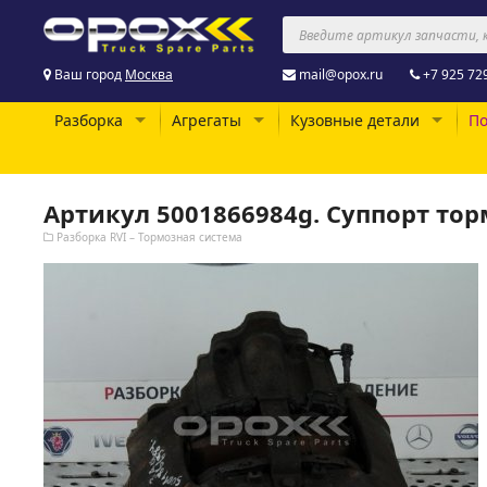
Ваш город
Москва
mail@opox.ru
+7 925 72
Разборка
Агрегаты
Кузовные детали
По
Артикул 5001866984g. Суппорт то
Разборка RVI – Тормозная система