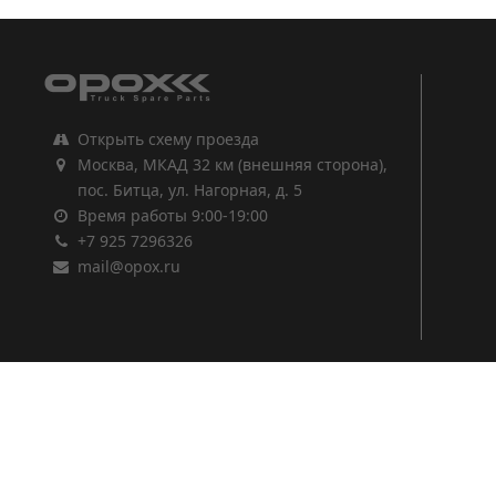
Открыть схему проезда
Москва, МКАД 32 км (внешняя сторона),
пос. Битца, ул. Нагорная, д. 5
Время работы 9:00-19:00
+7 925 7296326
mail@opox.ru