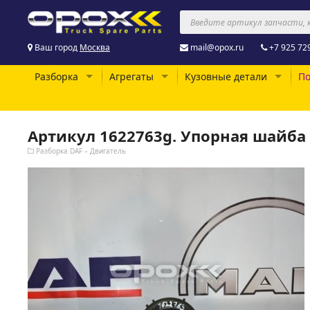
Ваш город
Москва
mail@opox.ru
+7 925 72
Разборка
Агрегаты
Кузовные детали
По
Артикул 1622763g. Упорная шайба
Разборка DAF – Двигатель