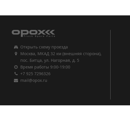
1
2
3
Открыть схему проезда
Москва, МКАД 32 км (внешняя сторона),
пос. Битца, ул. Нагорная, д. 5
Время работы 9:00-19:00
+7 925 7296326
mail@opox.ru