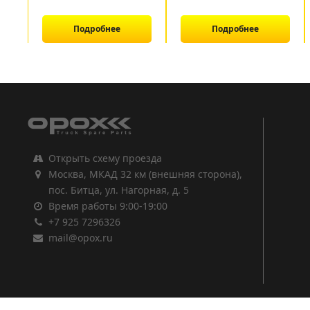
Подробнее
Подробнее
1
2
3
Открыть схему проезда
Москва, МКАД 32 км (внешняя сторона),
пос. Битца, ул. Нагорная, д. 5
Время работы 9:00-19:00
+7 925 7296326
mail@opox.ru