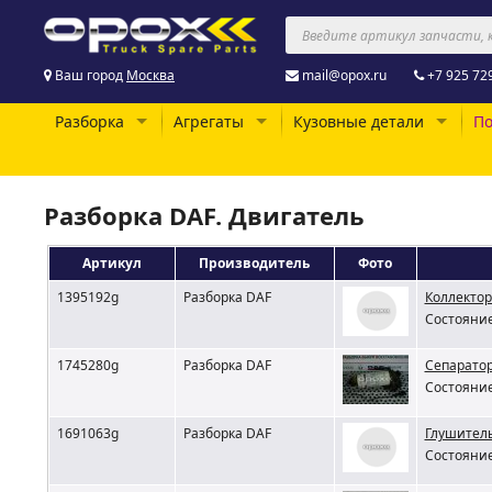
Ваш город
Москва
mail@opox.ru
+7 925 72
Разборка
Агрегаты
Кузовные детали
По
Разборка DAF. Двигатель
Артикул
Производитель
Фото
1395192g
Разборка DAF
Коллектор
Состояние
1745280g
Разборка DAF
Сепаратор
Состояние
1691063g
Разборка DAF
Глушитель
Состояние