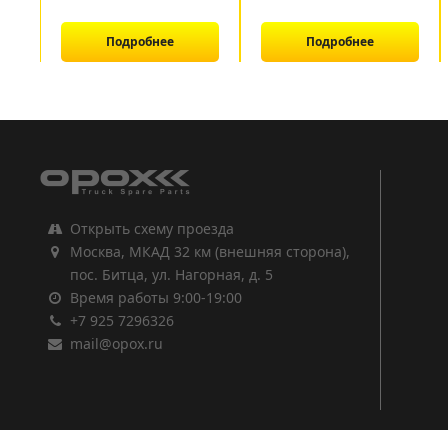
Подробнее
Подробнее
1
2
3
Открыть схему проезда
Москва, МКАД 32 км (внешняя сторона),
пос. Битца, ул. Нагорная, д. 5
Время работы 9:00-19:00
+7 925 7296326
mail@opox.ru