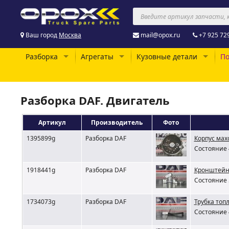
Ваш город
Москва
mail@opox.ru
+7 925 72
Разборка
Агрегаты
Кузовные детали
По
Разборка DAF. Двигатель
Артикул
Производитель
Фото
1395899g
Разборка DAF
Корпус мах
Состояние 
1918441g
Разборка DAF
Кронштейн 
Состояние 
1734073g
Разборка DAF
Трубка топ
Состояние 