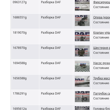
0963127g
Разборка DAF
Фиксирующа
Состояние 
1686551g
Разборка DAF
Опора (кро
Состояние 
1819070g
Разборка DAF
Клапан уп
Состояние 
1678970g
Разборка DAF
Шестерня 
Состояние 
1694588g
Разборка DAF
Насос ручн
Состояние 
1656588g
Разборка DAF
Трубка мас
Состояние 
1786291g
Разборка DAF
Патрубок с
Состояние 
1695612g
Разборка DAF
Головка бл