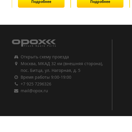
Подробнее
Подробнее
1
2
3
Открыть схему проезда
Москва, МКАД 32 км (внешняя сторона),
пос. Битца, ул. Нагорная, д. 5
Время работы 9:00-19:00
+7 925 7296326
mail@opox.ru