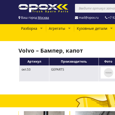
Ваш город
Москва
mail@opox.ru
+7 9
Разборка
Агрегаты
Кузовные детали
Volvo – Бампер, капот
Артикул
Производитель
Фото
окт.53
GEPARTS