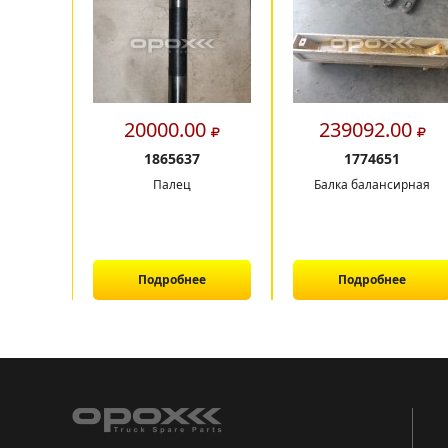
20000.00
239092.00
1865637
1774651
Палец
Балка балансирная
Подробнее
Подробнее
1
2
3