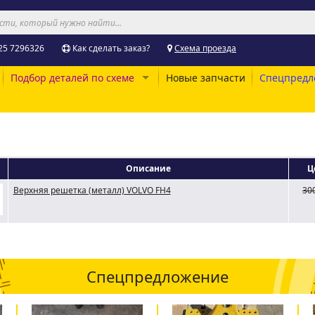
25 7296326
Как сделать заказ?
Схема проезда
Подбор деталей по схеме
Новые запчасти
Спецпредл
Описание
Ц
Верхняя решетка (металл) VOLVO FH4
30
Спецпредложение