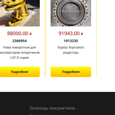
88000.00
91943.00
11
2366954
1913235
Рама поворотная для
Корпус бортового
Рама 
экскаваторов-погрузчиков
редуктора
экскава
CAT D серия
CAT 422,
Подробнее
Подробнее
Помощь покупателю