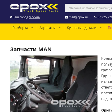
Ваш город
Москва
mail@opox.ru
+7 925 72
Разборка
Агрегаты
Кузовные детали
По
Запчасти MAN
Компа
польз
грузо
Грузо
нельз
ответ
поэто
надеж
Ориг