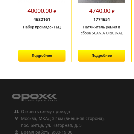
40000.00
4740.00
4682161
1774651
Набор прокладок ГБЦ
Натяжитель ремня в
сборе SCANIA ORIGINAL
Подробнее
Подробнее
1
2
3
Открыть схему проезда
Москва, МКАД 32 км (внешняя сторона),
пос. Битца, ул. Нагорная, д. 5
Время работы 9:00-19:00