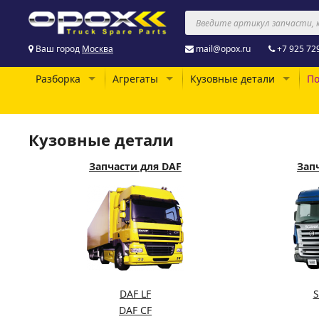
Ваш город
Москва
mail@opox.ru
+7 925 72
Разборка
Агрегаты
Кузовные детали
По
Кузовные детали
Запчасти для DAF
Запч
DAF LF
S
DAF CF