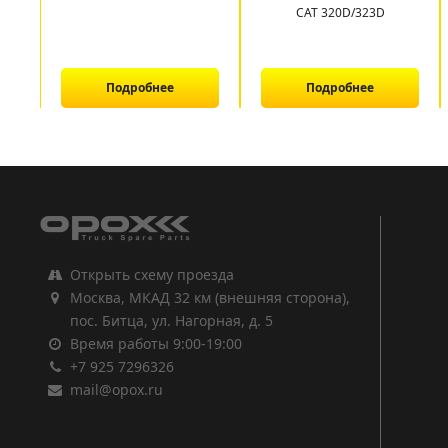
CAT 320D/323D
Подробнее
Подробнее
1
2
3
Открыть схему проезда
Москва, МКАД 32 км (внешняя сторона),
пос. Битца, ул. Нагорная, д. 5
Время работы 9:00-19:00
+7 925 7296326
mail@opox.ru