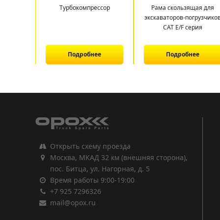
Турбокомпрессор
Рама скользящая для
экскаваторов-погрузчико
CAT E/F серия
Подробнее
Подробнее
1
2
3
Открыть схему проезда
Москва, МКАД 32 км (внешняя сторона),
пос. Битца, ул. Нагорная, д. 5
Время работы 9:00-19:00
+7 925 7296326
mail@opox.ru