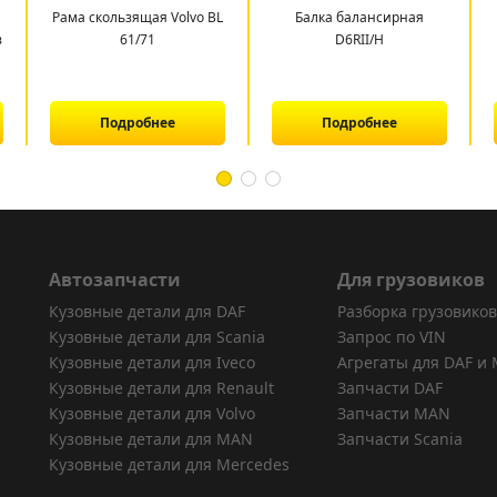
Рама скользящая Volvo BL
Балка балансирная
в
61/71
D6RII/H
Подробнее
Подробнее
Автозапчасти
Для грузовиков
Кузовные детали для DAF
Разборка грузовиков
Кузовные детали для Scania
Запрос по VIN
Кузовные детали для Iveco
Агрегаты для DAF и
Кузовные детали для Renault
Запчасти DAF
Кузовные детали для Volvo
Запчасти MAN
Кузовные детали для MAN
Запчасти Scania
Кузовные детали для Mercedes