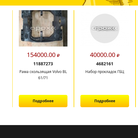
154000.00
40000.00
11887273
4682161
Рама скользящая Volvo BL
Набор прокладок ГБЦ
61/71
Подробнее
Подробнее
1
2
3