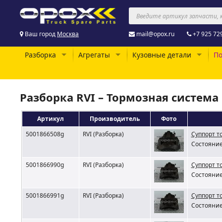
Ваш город
Москва
mail@opox.ru
+7 925 72
Разборка
Агрегаты
Кузовные детали
По
Разборка RVI – Тормозная система
Артикул
Производитель
Фото
5001866508g
RVI (Разборка)
Суппорт т
Состояние
5001866990g
RVI (Разборка)
Суппорт т
Состояние
5001866991g
RVI (Разборка)
Суппорт т
Состояние