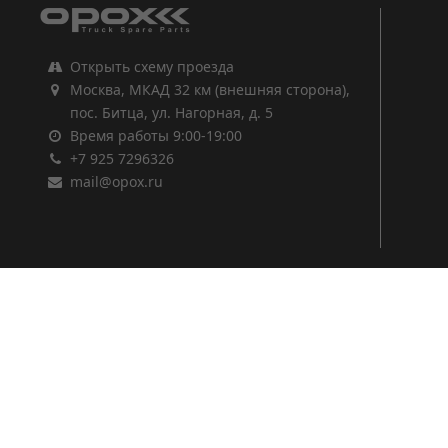
Открыть схему проезда
Москва, МКАД 32 км (внешняя сторона),
пос. Битца, ул. Нагорная, д. 5
Время работы 9:00-19:00
+7 925 7296326
mail@opox.ru