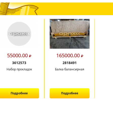
55000.00
165000.00
9
3612573
2818491
Набор прокладок
Балка балансирная
Радиа
ДВС дл
п
Подробнее
Подробнее