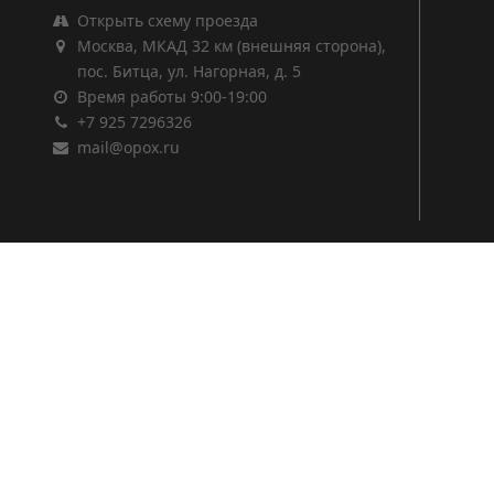
Открыть схему проезда
Москва, МКАД 32 км (внешняя сторона),
пос. Битца, ул. Нагорная, д. 5
Время работы 9:00-19:00
+7 925 7296326
mail@opox.ru