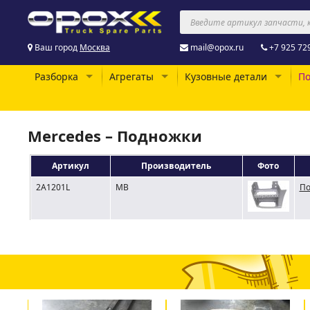
Ваш город
Москва
mail@opox.ru
+7 925 72
Разборка
Агрегаты
Кузовные детали
По
Mercedes – Подножки
Артикул
Производитель
Фото
2A1201L
MB
По