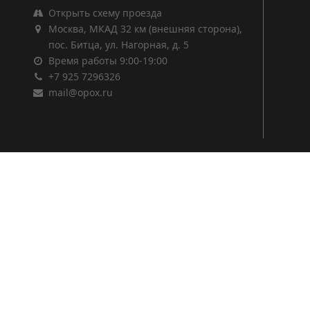
Открыть схему проезда
Москва, МКАД 32 км (внешняя сторона),
пос. Битца, ул. Нагорная, д. 5
Время работы 9:00-19:00
+7 925 7296326
mail@opox.ru