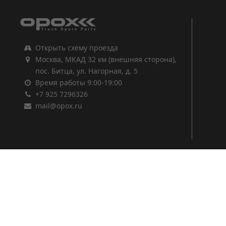
Открыть схему проезда
Москва, МКАД 32 км (внешняя сторона),
пос. Битца, ул. Нагорная, д. 5
Время работы 9:00-19:00
+7 925 7296326
mail@opox.ru