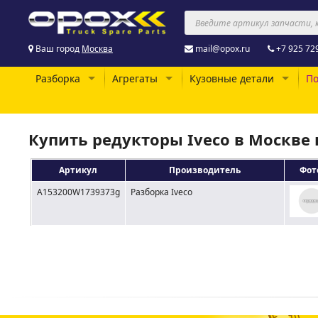
Ваш город
Москва
mail@opox.ru
+7 925 72
Разборка
Агрегаты
Кузовные детали
По
Купить редукторы Iveco в Москве
Артикул
Производитель
Фот
A153200W1739373g
Разборка Iveco