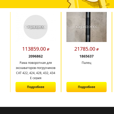
113859.00
21785.00
2096862
1865637
Рама поворотная для
Палец
экскаваторов-погрузчиков
CAT 422, 424, 428, 432, 434
E серия
Подробнее
Подробнее
1
2
3