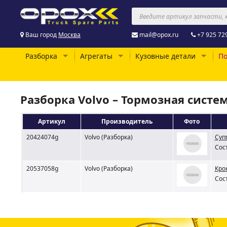
Ваш город
Москва
mail@opox.ru
+7 925 72
Разборка
Агрегаты
Кузовные детали
По
Разборка Volvo – Тормозная систе
Артикул
Производитель
Фото
20424074g
Volvo (Разборка)
Суп
Сос
20537058g
Volvo (Разборка)
Кро
Сос