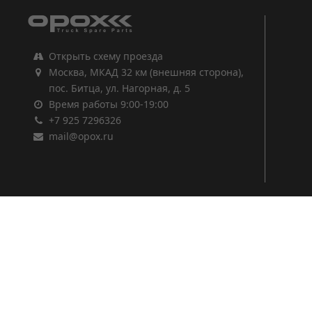
Открыть схему проезда
Москва, МКАД 32 км (внешняя сторона),
пос. Битца, ул. Нагорная, д. 5
Время работы 9:00-19:00
+7 925 7296326
mail@opox.ru