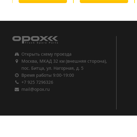
1
2
3
Открыть схему проезда
Москва, МКАД 32 км (внешняя сторона),
пос. Битца, ул. Нагорная, д. 5
Время работы 9:00-19:00
+7 925 7296326
mail@opox.ru