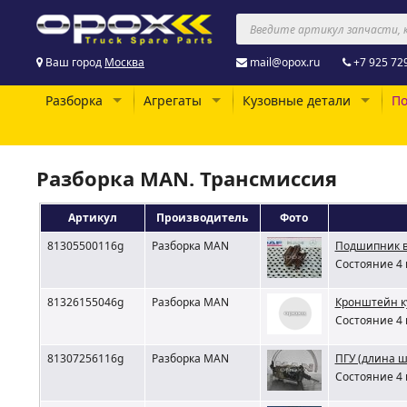
Ваш город
Москва
mail@opox.ru
+7 925 72
Разборка
Агрегаты
Кузовные детали
По
Разборка MAN. Трансмиссия
Артикул
Производитель
Фото
81305500116g
Разборка MAN
Подшипник в
Состояние 4 
81326155046g
Разборка MAN
Кронштейн к
Состояние 4 
81307256116g
Разборка MAN
ПГУ (длина ш
Состояние 4 