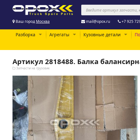
Ваш город
Москва
mail@opox.ru
+7 925 72
Разборка
Агрегаты
Кузовные детали
По
Артикул 2818488. Балка балансирна
Запчасти на грузовик