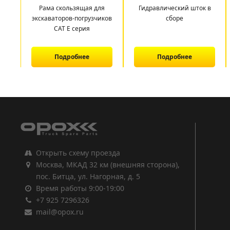
Рама скользящая для
Гидравлический шток в
экскаваторов-погрузчиков
сборе
CAT E серия
Подробнее
Подробнее
1
2
3
Открыть схему проезда
Москва, МКАД 32 км (внешняя сторона),
пос. Битца, ул. Нагорная, д. 5
Время работы 9:00-19:00
+7 925 7296326
mail@opox.ru