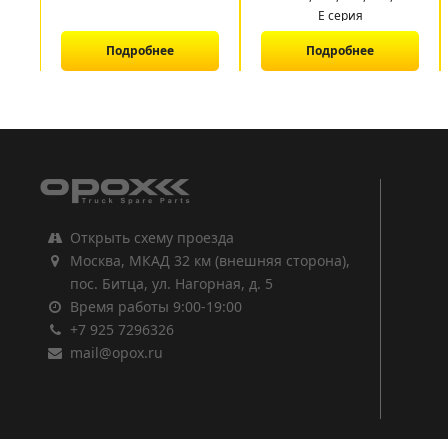
E серия
Подробнее
Подробнее
1
2
3
Открыть схему проезда
Москва, МКАД 32 км (внешняя сторона),
пос. Битца, ул. Нагорная, д. 5
Время работы 9:00-19:00
+7 925 7296326
mail@opox.ru