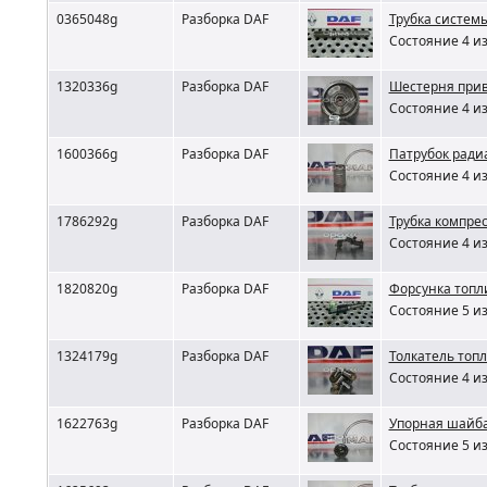
0365048g
Разборка DAF
Трубка систем
Состояние 4 из
1320336g
Разборка DAF
Шестерня прив
Состояние 4 из
1600366g
Разборка DAF
Патрубок ради
Состояние 4 из
1786292g
Разборка DAF
Трубка компре
Состояние 4 из
1820820g
Разборка DAF
Форсунка топл
Состояние 5 из
1324179g
Разборка DAF
Толкатель топл
Состояние 4 из
1622763g
Разборка DAF
Упорная шайба
Состояние 5 из