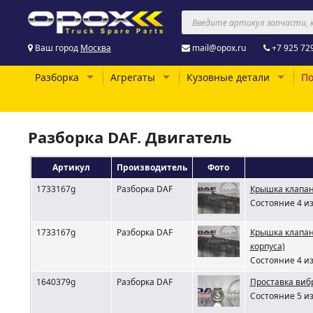
Ваш город
Москва
mail@opox.ru
+7 925 72
Разборка
Агрегаты
Кузовные детали
По
Разборка DAF. Двигатель
Артикул
Производитель
Фото
1733167g
Разборка DAF
Крышка клапан
Состояние 4 из
1733167g
Разборка DAF
Крышка клапан
корпуса)
Состояние 4 из
1640379g
Разборка DAF
Проставка виб
Состояние 5 из