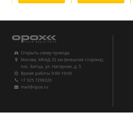
1
2
3
Открыть схему проезда
Москва, МКАД 32 км (внешняя сторона),
пос. Битца, ул. Нагорная, д. 5
Время работы 9:00-19:00
+7 925 7296326
mail@opox.ru