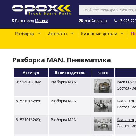
Ваш город
Москва
mail@opox.ru
+7 925 72
Разборка
Агрегаты
Кузовные детали
По
Разборка MAN. Пневматика
Артикул
Производитель
Фото
81514010194g
Разборка MAN
Ресивер 4
Состояние 
81521016295g
Разборка MAN
Клапан ог
Состояние 
81521016269g
Разборка MAN
Клапан ог
Состояние 