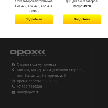
экскаваторов-погрузчиков
ДВС для экскаваторов-
CAT 422, 424, 428, 432, 434
погрузчиков
E серия
Подробнее
Подробнее
1
2
3
Открыть схему проезда
Москва, МКАД 32 км (внешняя сторона),
пос. Битца, ул. Нагорная, д. 5
Время работы 9:00-19:00
+7 925 7296326
mail@opox.ru