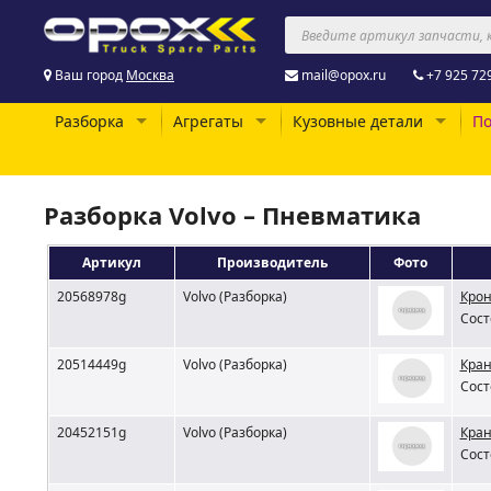
Ваш город
Москва
mail@opox.ru
+7 925 72
Разборка
Агрегаты
Кузовные детали
По
Разборка Volvo – Пневматика
Артикул
Производитель
Фото
20568978g
Volvo (Разборка)
Крон
Сост
20514449g
Volvo (Разборка)
Кран
Сост
20452151g
Volvo (Разборка)
Кран
Сост