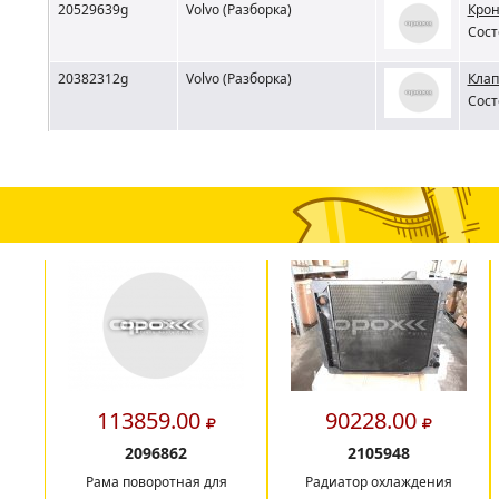
20529639g
Volvo (Разборка)
Крон
Сост
20382312g
Volvo (Разборка)
Клап
Сост
113859.00
90228.00
2096862
2105948
Рама поворотная для
Радиатор охлаждения