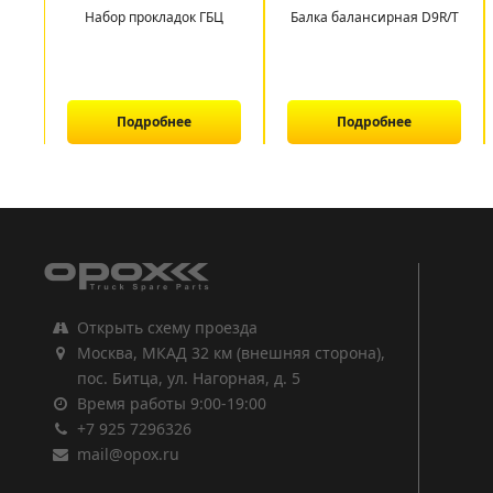
Набор прокладок ГБЦ
Балка балансирная D9R/T
Подробнее
Подробнее
1
2
3
Открыть схему проезда
Москва, МКАД 32 км (внешняя сторона),
пос. Битца, ул. Нагорная, д. 5
Время работы 9:00-19:00
+7 925 7296326
mail@opox.ru