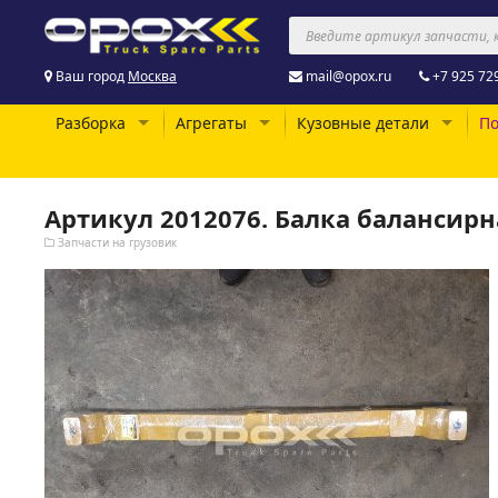
Ваш город
Москва
mail@opox.ru
+7 925 72
Разборка
Агрегаты
Кузовные детали
По
Артикул 2012076. Балка балансирн
Запчасти на грузовик