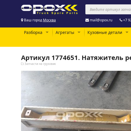
Ваш город
Москва
mail@opox.ru
+7 9
Разборка
Агрегаты
Кузовные детали
Артикул 1774651. Натяжитель р
Запчасти на грузовик