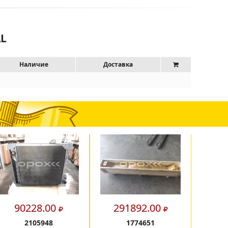
AL
Наличие
Доставка
90228.00
291892.00
11
2105948
1774651