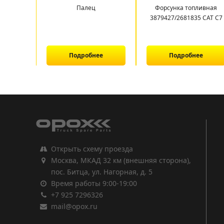
Палец
Форсунка топливная
3879427/2681835 CAT C7
Подробнее
Подробнее
1
2
3
Открыть схему проезда
Москва, МКАД 32 км (внешняя сторона),
пос. Битца, ул. Нагорная, д. 5
Время работы 9:00-19:00
+7 925 7296326
mail@opox.ru