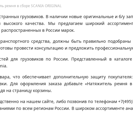
ль ремня в сборе SCANIA ORIGINAL
транных грузовиков. В наличии новые оригинальные и б/у запч
 высокого качества. Мы предлагаем широкий ассортимен
 распространенных в России марок.
транспортного средства, должны быть правильно подобраны 
готовы провести консультацию и предложить профессиональну
ей для грузовиков по России. Представленный в каталоге 
nia.
вара, что обеспечивает дополнительную защиту покупателя:
овки. Для оформления заказа добавьте «Натяжитель ремня в
йдя на страницу корзины.
дственно на нашем сайте, либо позвонив по телефонам +7(495
паниями по всем регионам России. В широком ассортименте ан